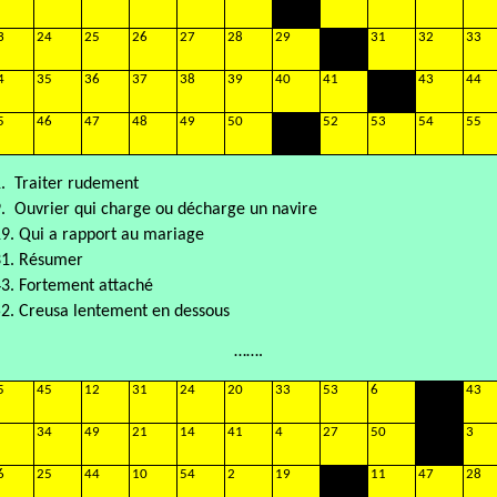
3
24
25
26
27
28
29
31
32
33
4
35
36
37
38
39
40
41
43
44
5
46
47
48
49
50
52
53
54
55
.
Traiter rudement
.
Ouvrier qui charge ou décharge un navire
9. Qui a rapport au mariage
31. Résumer
3. Fortement attaché
2. Creusa lentement en dessous
…….
5
45
12
31
24
20
33
53
6
43
34
49
21
14
41
4
27
50
3
6
25
44
10
54
2
19
11
47
28