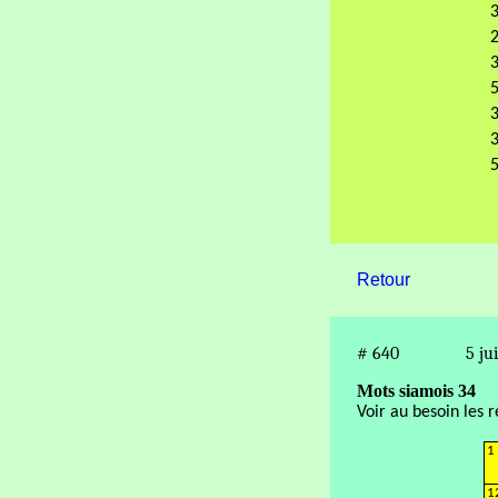
3
2
3
5
3
3
5
Retour
#
640
5 ju
Mots siamois 34
Voir au besoin les 
1
1