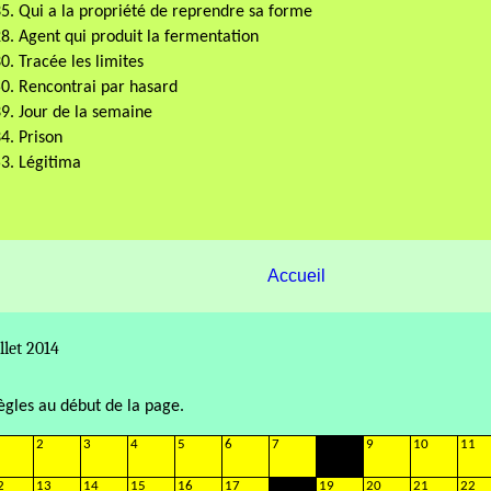
5. Qui a la propriété de reprendre sa forme
8. Agent qui produit la fermentation
0. Tracée les limites
0. Rencontrai par hasard
9. Jour de la semaine
4. Prison
3. Légitima
Accueil
illet 2014
règles au début de la page.
2
3
4
5
6
7
9
10
11
2
13
14
15
16
17
19
20
21
22