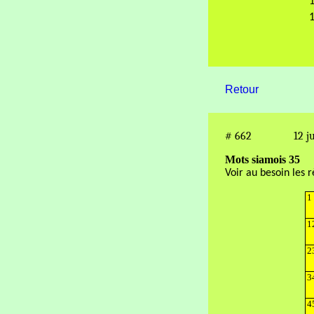
1
1
Retour
#
662
12 j
Mots siamois 35
Voir au besoin les 
1
1
2
3
4