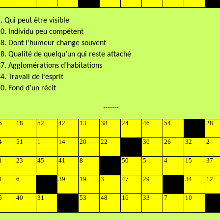
. Qui peut être visible
0. Individu peu compétent
8. Dont l’humeur change souvent
8. Qualité de quelqu’un
qui reste attaché
7. Agglomérations d’habitations
4. Travail de l’esprit
0. Fond d’un récit
........
5
18
52
42
13
38
24
46
54
28
4
51
1
14
20
22
30
26
32
2
1
23
45
41
8
50
5
4
15
37
1
6
39
19
3
47
29
34
12
5
40
31
53
48
16
33
7
10