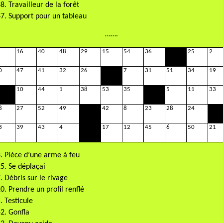
8. Travailleur de la forêt
7. Support pour un tableau
…….
16
40
48
29
15
54
36
25
2
0
47
41
32
26
7
31
51
34
19
10
44
1
38
53
35
5
11
33
8
27
52
49
42
8
23
28
24
3
39
43
4
17
12
45
6
50
21
. Pièce d’une arme à feu
5. Se déplaçai
. Débris sur le rivage
0. Prendre un profil renflé
. Testicule
2. Gonfla