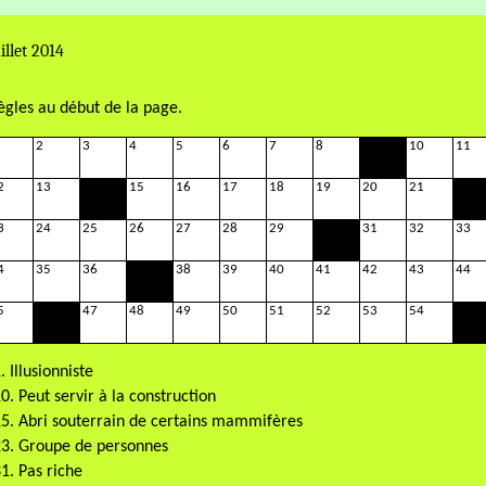
illet 2014
règles au début de la page.
2
3
4
5
6
7
8
10
11
2
13
15
16
17
18
19
20
21
3
24
25
26
27
28
29
31
32
33
4
35
36
38
39
40
41
42
43
44
5
47
48
49
50
51
52
53
54
. Illusionniste
0. Peut servir à la construction
5. Abri souterrain de certains mammifères
23. Groupe de personnes
1. Pas riche