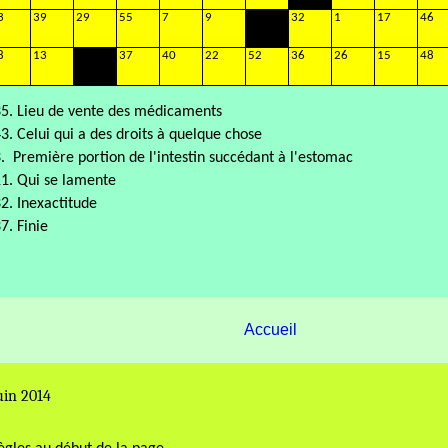
3
39
29
55
7
9
32
1
17
46
8
13
37
40
22
52
36
26
15
48
5. Lieu de vente des médicaments
3. Celui qui a des droits à quelque chose
.
Première portion de l'intestin succédant à l'estomac
1. Qui se lamente
2. Inexactitude
7. Finie
Accueil
uin 2014