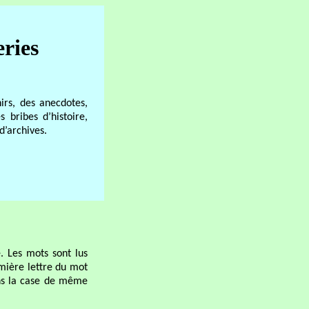
eries
irs, des anecdotes,
s bribes d’histoire,
’archives.
. Les mots sont lus
mière lettre du mot
dans la case de même