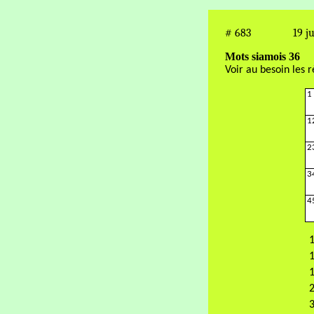
#
683
19 ju
Mots siamois 36
Voir au besoin les 
1
1
2
3
4
1
1
1
3