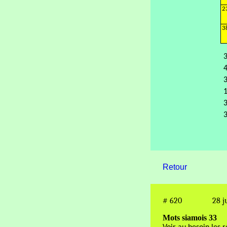
2
3
3
4
3
1
3
3
Retour
#
620
28 j
Mots siamois 33