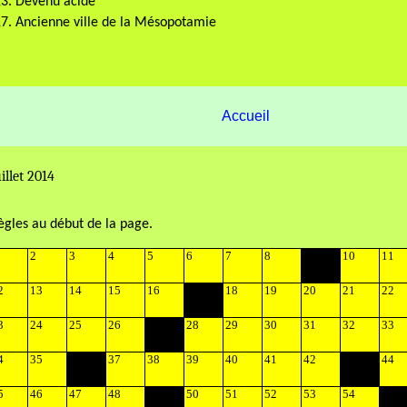
3. Devenu acide
7. Ancienne ville de la Mésopotamie
Accueil
uillet 2014
règles au début de la page.
2
3
4
5
6
7
8
10
11
2
13
14
15
16
18
19
20
21
22
3
24
25
26
28
29
30
31
32
33
4
35
37
38
39
40
41
42
44
5
46
47
48
50
51
52
53
54