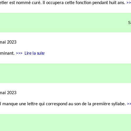
etier est nommé curé. Il occupera cette fonction pendant huit ans.
>>
S
mai 2023
te
ominant.
>>>
Lire la sui
mai 2023
s
l manque une lettre qui correspond au son de la première syllabe.
>