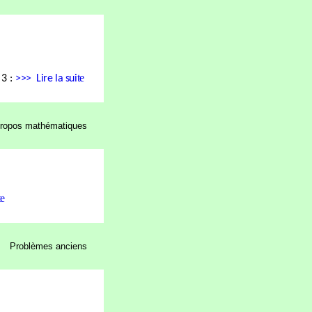
te
 3 :
>>>
Lire la sui
ropos mathématiques
te
Problèmes anciens