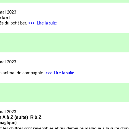
mai 2023
nfant
te
ès du petit ber.
>>>
Lire la sui
mai 2023
te
n animal de compagnie.
>>>
Lire la sui
mai 2023
A à Z (suite)
R à Z
 magique)
les chiffres sont réversibles et qui demeure magique à la suite d'un