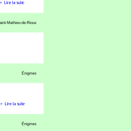
te
>
Lire la sui
aint-Mathieu-de-Rioux
Énigmes
te
>>
Lire la sui
Énigmes