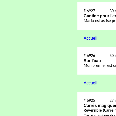
#
6927
30 
Cantine pour l’e
Maria est assise pr
Accueil
#
6926
30 
Sur l’eau
Mon premier est u
Accueil
#
6925
27 
Carrés magiques 
Réversible (Carré
Carré magique dont 