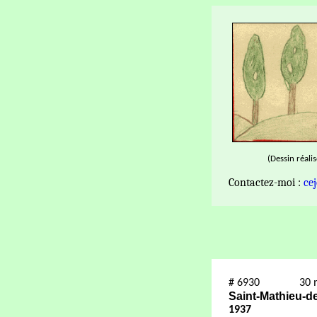
(Dessin réali
Contactez-moi :
ce
#
6930
30 
Saint-Mathieu-de
1937