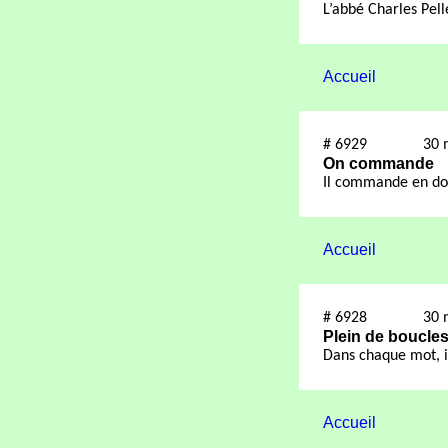
L’abbé Charles Pell
Accueil
#
6929
30 
On commande
Il commande en d
Accueil
#
6928
30 
Plein de boucle
Dans chaque mot, i
Accueil