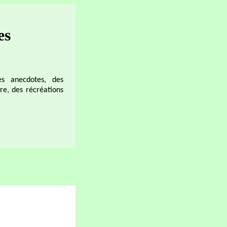
es
es anecdotes, des
ire, des récréations