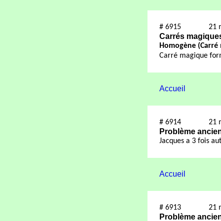
#
6915
21 
Carrés magiques 
H
omogène (Carré
Carré magique form
Accueil
#
6914
21 
Problème ancie
Jacques a 3 fois a
Accueil
#
6913
21 
Problème ancie