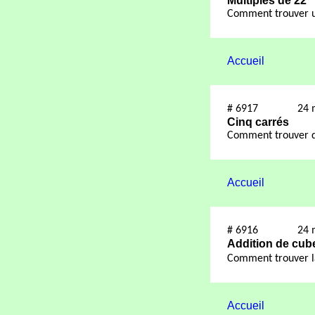
Multiples de 22
Comment trouver un
Accueil
#
6917
24 
Cinq carrés
Comment trouver de
Accueil
#
6916
24 
Addition
de cub
Comment trouver l
Accueil