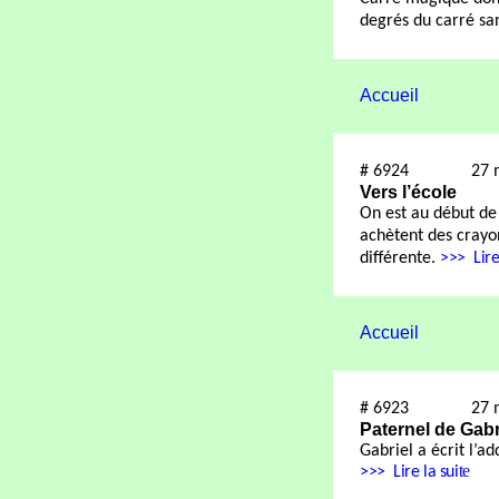
degrés du carré sa
Accueil
#
6924
27 
Vers l’école
On est au début de
achètent des crayon
différente.
>>>
Lire
Accueil
#
6923
27 
Paternel de Gabr
Gabriel a écrit l’ad
te
>>>
Lire la sui