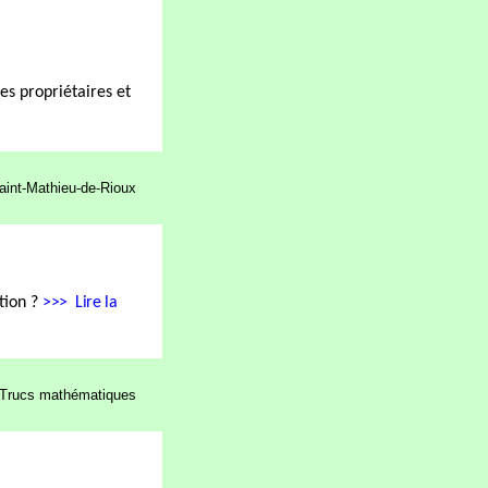
les propriétaires et
aint-Mathieu-de-Rioux
ation
?
>>>
Lire la
Trucs mathématiques