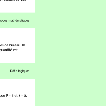
ropos mathématiques
es de bureau. Ils
quantité est
Défis logiques
que P = 3 et E = 5.