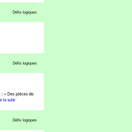
Défis logiques
Défis logiques
t : « Des pièces de
te
e la sui
Défis logiques