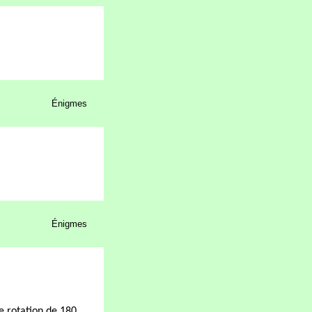
Énigmes
Énigmes
e rotation de 180