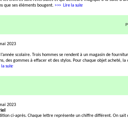
te
ns que ses éléments bougent.
>>>
Lire la sui
P
mai 2023
 l’année scolaire. Trois hommes se rendent à un magasin de fournitur
s, des gommes à effacer et des stylos. Pour chaque objet acheté, la 
te
 la sui
mai 2023
iel
dition ci-après. Chaque lettre représente un chiffre différent. On sait 