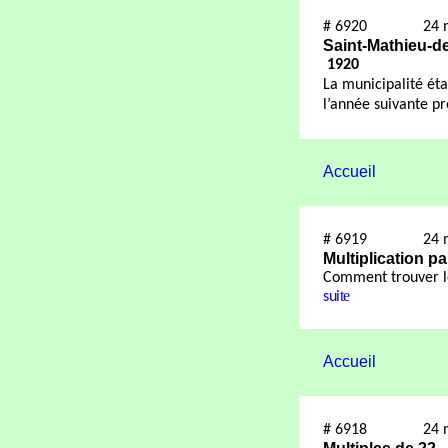
#
6920
24 
Saint-Mathieu-de
1920
La municipalité éta
l’année suivante p
Accueil
#
6919
24 
Multiplication pa
Comment trouver
te
sui
Accueil
#
6918
24 