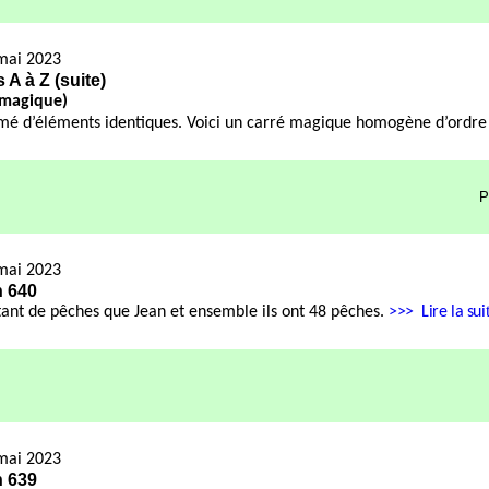
mai 2023
A à Z (suite)
 magique)
é d’éléments identiques. Voici un carré magique homogène d’ordre
P
mai 2023
n 640
utant de pêches que Jean et ensemble ils ont 48 pêches.
>>>
Lire la sui
mai 2023
n 639