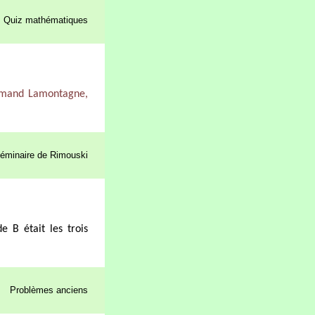
Quiz mathématiques
Armand Lamontagne,
éminaire de Rimouski
e B était les trois
Problèmes anciens