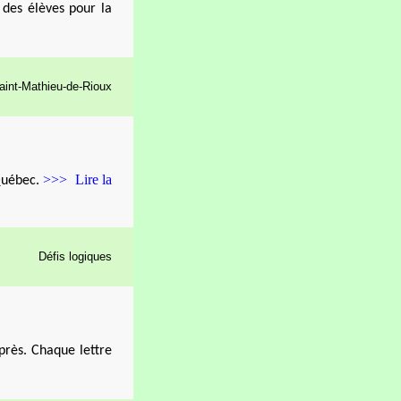
 des élèves pour la
aint-Mathieu-de-Rioux
>>> Lire la
 Québec.
Défis logiques
près. Chaque lettre