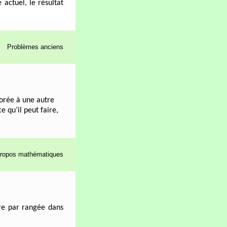
actuel, le résultat
Problèmes anciens
lorée à une autre
e qu’il peut faire,
ropos mathématiques
tre par rangée dans