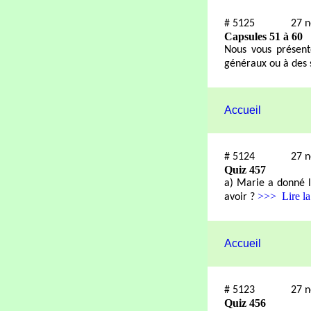
#
5125
27 
Capsules 51 à 60
Nous vous présento
généraux ou à des
Accueil
#
5124
27 
Quiz 457
a) Marie a donné le
>>> Lire la 
avoir ?
Accueil
#
5123
27 
Quiz 456