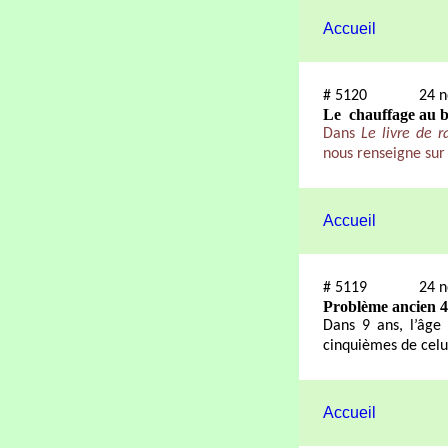
Accueil
#
5120
24 
Le
chauffage au b
Dans
Le livre de 
nous renseigne sur
Accueil
#
5119
24 
Problème ancien 
Dans 9 ans, l’âge 
cinquièmes de celu
Accueil