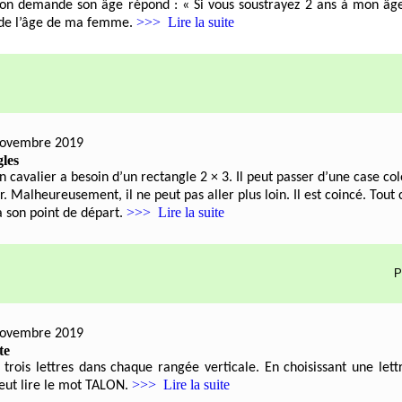
n demande son âge répond : « Si vous soustrayez 2 ans à mon âge 
>>> Lire la suite
 de l’âge de ma femme.
novembre 2019
gles
n cavalier a besoin d’un rectangle 2 × 3. Il peut passer d’une case co
 Malheureusement, il ne peut pas aller plus loin. Il est coincé. Tout c
>>> Lire la suite
à son point de départ.
P
novembre 2019
te
 trois lettres dans chaque rangée verticale. En choisissant une let
>>> Lire la suite
peut lire le mot TALON.