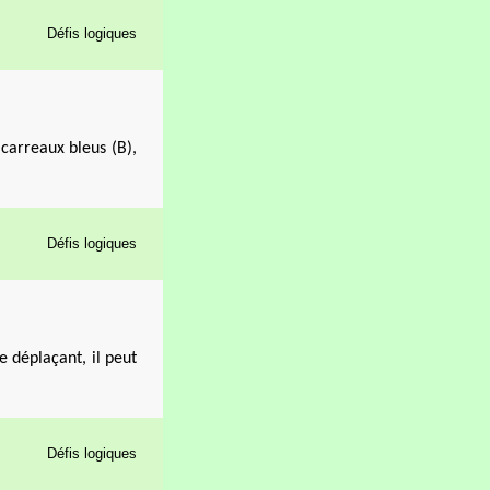
Défis logiques
 carreaux bleus (B),
Défis logiques
 déplaçant, il peut
Défis logiques