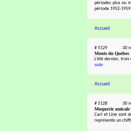
périodes plus ou m
période 1952-1959
Accueil
#
5129
30 
Monts du Québec
L’été dernier, troi
suite
Accueil
#
5128
30 
Moquerie amicale
Carl et Line sont 
représente un chiffr