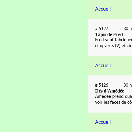
Accueil
#
5127
30 
Tapis de Fred
Fred veut fabriquer
cinq verts (V) et c
Accueil
#
5126
30 
Dés d’Amédée
Amédée prend quatr
voir les faces de cô
Accueil