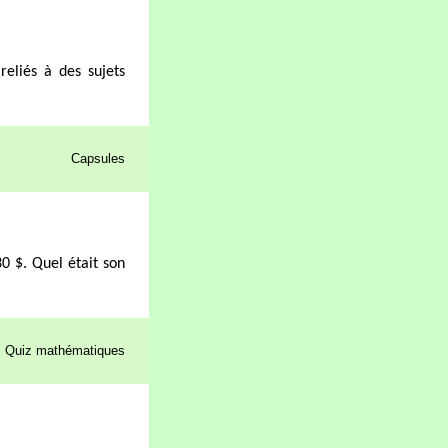
reliés à des sujets
Capsules
30 $. Quel était son
Quiz mathématiques