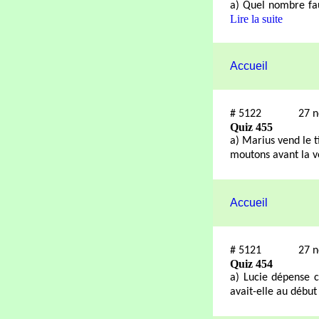
a) Quel nombre fau
Lire la suite
Accueil
#
5122
27 
Quiz 455
a) Marius vend le t
moutons avant la 
Accueil
#
5121
27 
Quiz 454
a) Lucie dépense c
avait-elle au début