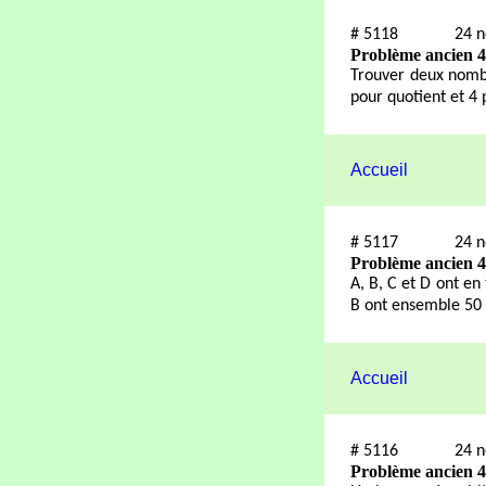
#
5118
24 
Problème ancien 
Trouver deux nombre
pour quotient et 4 
Accueil
#
5117
24 
Problème ancien 
A, B, C et D ont en 
B ont ensemble 50
Accueil
#
5116
24 
Problème ancien 