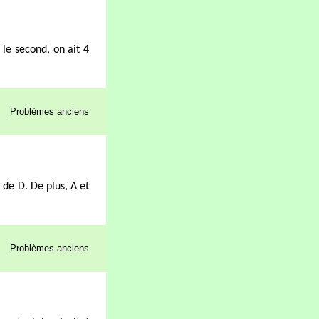
 le second, on ait 4
Problèmes anciens
i de D. De plus, A et
Problèmes anciens