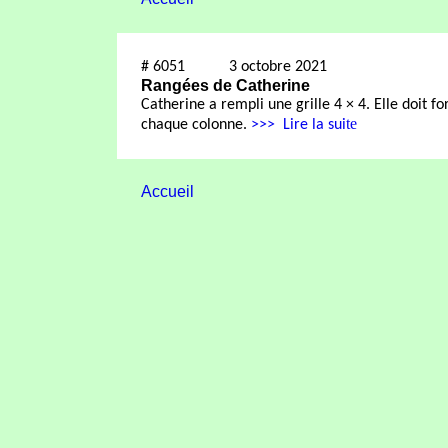
#
6051
3 octobre 2021
Rangées de Catherine
Catherine a rempli une grille 4 × 4. Elle doit 
te
chaque colonne.
>>>
Lire la sui
Accueil